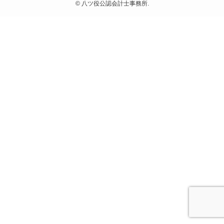
©
八ツ役公認会計士事務所.