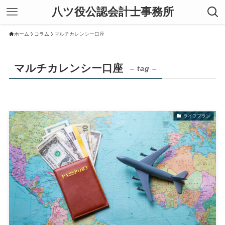
八ツ役公認会計士事務所
ホーム
コラム
マルチカレンシー口座
マルチカレンシー口座
– tag –
ライフプラン