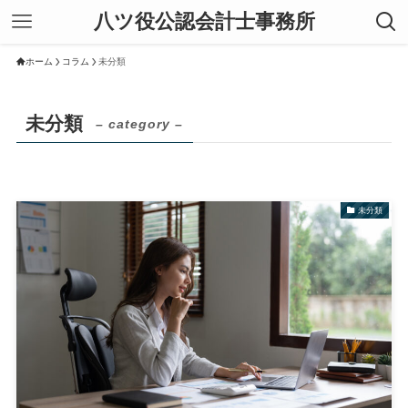
八ツ役公認会計士事務所
ホーム
コラム
未分類
未分類
– category –
未分類