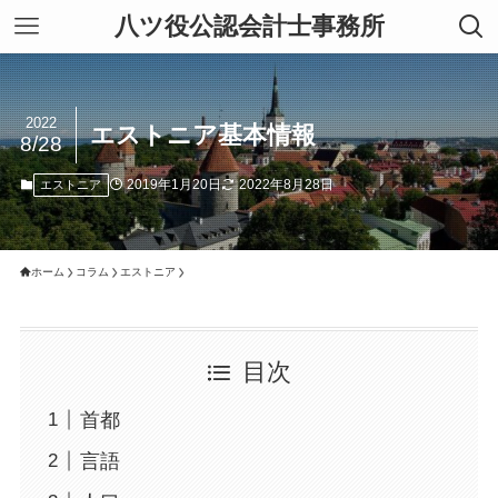
八ツ役公認会計士事務所
2022
エストニア基本情報
8/28
2019年1月20日
2022年8月28日
エストニア
ホーム
コラム
エストニア
目次
首都
言語