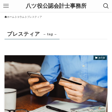
八ツ役公認会計士事務所
ホーム
コラム
プレスティア
プレスティア
– tag –
未分類